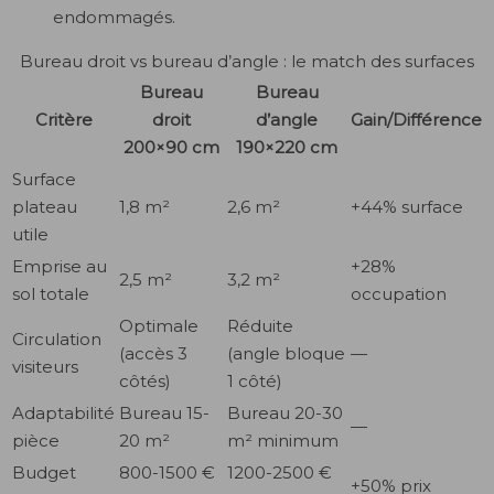
endommagés.
Bureau droit vs bureau d’angle : le match des surfaces
Bureau
Bureau
Critère
droit
d’angle
Gain/Différence
200×90 cm
190×220 cm
Surface
plateau
1,8 m²
2,6 m²
+44% surface
utile
Emprise au
+28%
2,5 m²
3,2 m²
sol totale
occupation
Optimale
Réduite
Circulation
(accès 3
(angle bloque
—
visiteurs
côtés)
1 côté)
Adaptabilité
Bureau 15-
Bureau 20-30
—
pièce
20 m²
m² minimum
Budget
800-1500 €
1200-2500 €
+50% prix