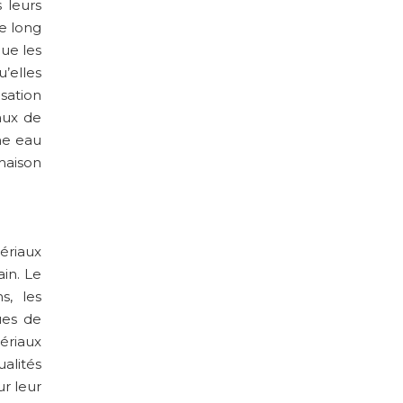
 leurs
le long
que les
’elles
sation
aux de
ne eau
maison
ériaux
in. Le
s, les
ues de
ériaux
ualités
ur leur