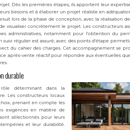
rojet. Dès les premières étapes, ils apportent leur experti
 leurs besoins et à élaborer un projet réaliste en adéquati
it lors de la phase de conception, avec la réalisation de
de visualiser concrètement le projet. Les constructeurs ass
hes administratives, notamment pour l’obtention du per
n suivi régulier est assuré, avec des points d’étape permet
respect du cahier des charges. Cet accompagnement se pr
rvice après-vente réactif pour répondre aux éventuelles qu
res.
on durable
rôle déterminant dans la
re. Les constructeurs locaux
 choix, prenant en compte les
 les exigences en matière de
ont sélectionnés pour leurs
ntempéries et leur durabilité.