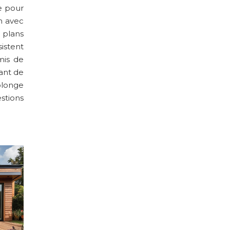
se pour
on avec
 plans
istent
mis de
tant de
olonge
estions