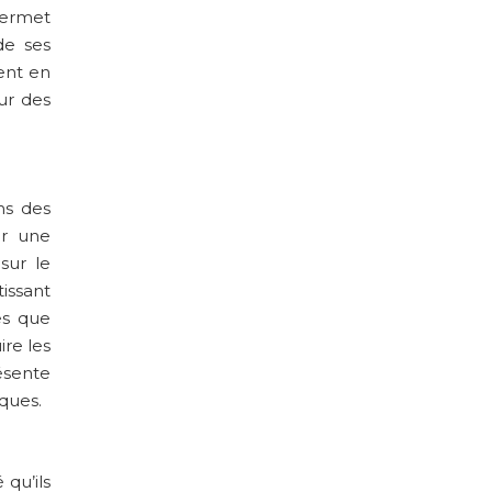
permet
de ses
ment en
ur des
ns des
ur une
sur le
tissant
es que
ire les
ésente
iques.
qu’ils