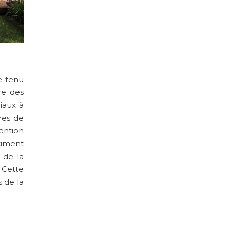
e tenu
re des
riaux à
res de
ention
timent
r de la
 Cette
 de la