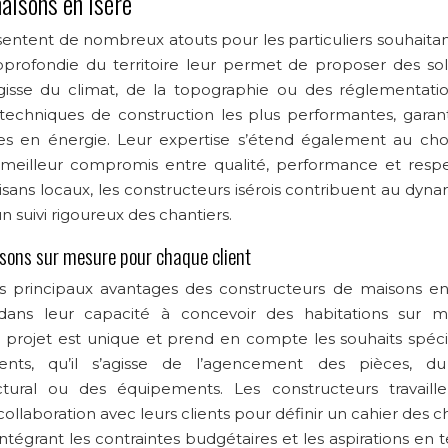
aisons en Isère
entent de nombreux atouts pour les particuliers souhaitant
pprofondie du territoire leur permet de proposer des sol
s’agisse du climat, de la topographie ou des réglementati
 techniques de construction les plus performantes, garant
es en énergie. Leur expertise s’étend également au cho
le meilleur compromis entre qualité, performance et resp
tisans locaux, les constructeurs isérois contribuent au dy
 suivi rigoureux des chantiers.
sons sur mesure pour chaque client
s principaux avantages des constructeurs de maisons en
 dans leur capacité à concevoir des habitations sur m
projet est unique et prend en compte les souhaits spéci
ients, qu’il s’agisse de l’agencement des pièces, du
ctural ou des équipements. Les constructeurs travaill
collaboration avec leurs clients pour définir un cahier des 
 intégrant les contraintes budgétaires et les aspirations en