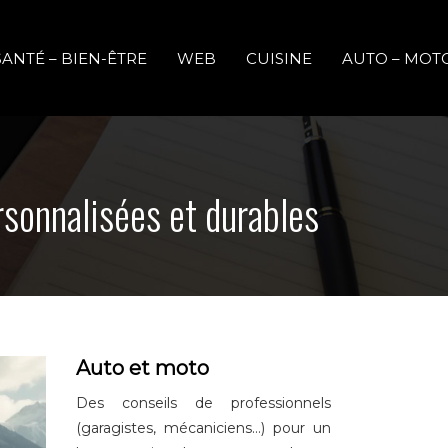
SANTÉ – BIEN-ÊTRE
WEB
CUISINE
AUTO – MOT
rsonnalisées et durables
Auto et moto
Des conseils de professionnels
(garagistes, mécaniciens…) pour un