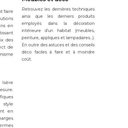
Retrouvez les dernières techniques
 faire
ainsi que les derniers produits
utions
employés dans la décoration
ons en
intérieure d’un habitat (meubles,
issant
peinture, appliques et lampadaires…).
ix des
En outre des astuces et des conseils
ect de
déco faciles à faire et à moindre
namisme
coût.
 Isère
esure.
fiques
 style
ent en
charges
 termes