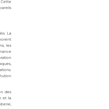
 Cette
areils
és. La
aborent
s, les
rmance
ration
iques,
tions.
itution
on des
 et la
mberie,