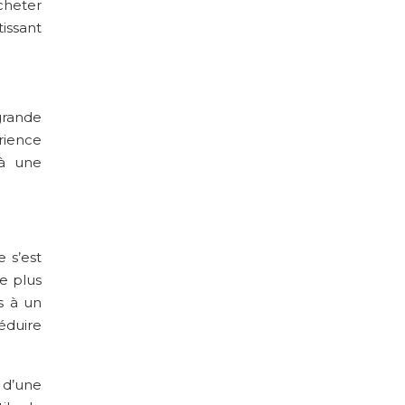
cheter
issant
grande
érience
 à une
 s’est
e plus
s à un
réduire
 d’une