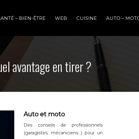
SANTÉ – BIEN-ÊTRE
WEB
CUISINE
AUTO – MOT
el avantage en tirer ?
Auto et moto
Des conseils de professionnels
(garagistes, mécaniciens…) pour un