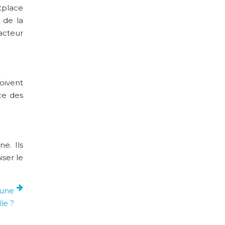
tplace
 de la
acteur
oivent
ce des
e. Ils
iser le
 une
le ?