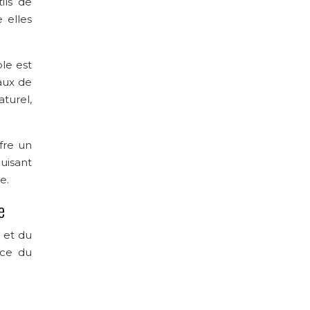
ils de
e elles
le est
aux de
turel,
fre un
uisant
e.
e
é et du
nce du