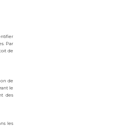
ntifier
s. Par
toit de
ion de
ant le
nt des
ans les