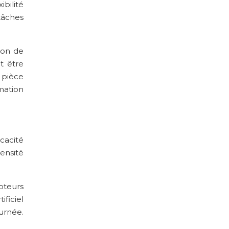
bilité
tâches
ion de
t être
 pièce
mation
cacité
ensité
pteurs
ficiel
urnée.