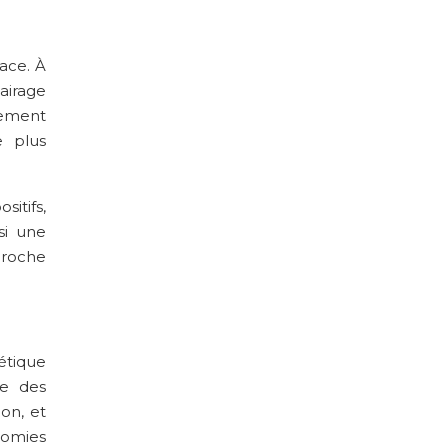
cace. À
airage
ssement
e plus
itifs,
si une
proche
étique
le des
ion, et
nomies