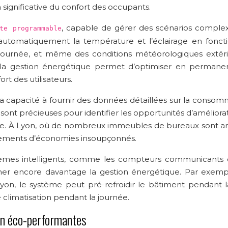
 significative du confort des occupants.
, capable de gérer des scénarios comple
te programmable
 automatiquement la température et l’éclairage en fonct
a journée, et même des conditions météorologiques extéri
e à la gestion énergétique permet d’optimiser en permane
t des utilisateurs.
a capacité à fournir des données détaillées sur la consom
ont précieuses pour identifier les opportunités d’améliora
ace. À Lyon, où de nombreux immeubles de bureaux sont an
gisements d’économies insoupçonnés.
stèmes intelligents, comme les compteurs communicants 
ner encore davantage la gestion énergétique. Par exemp
Lyon, le système peut pré-refroidir le bâtiment pendant la
e climatisation pendant la journée.
ion éco-performantes