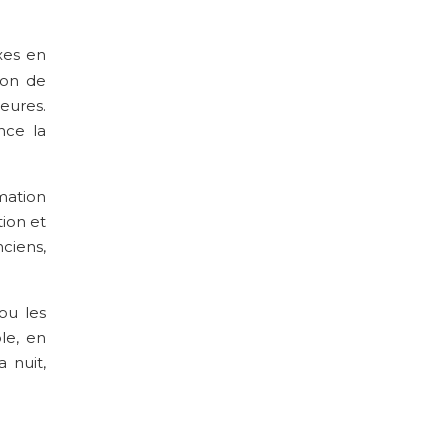
xes en
ion de
eures.
nce la
mation
tion et
ciens,
ou les
le, en
 nuit,