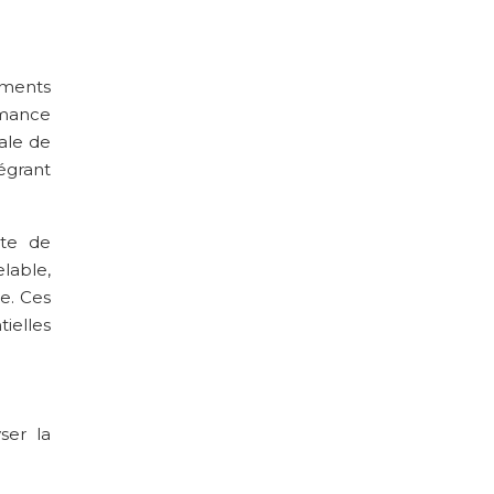
iments
rmance
ale de
égrant
ète de
lable,
ie. Ces
ielles
ser la